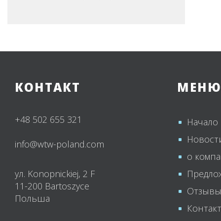
КОНТАКТ
МЕН
+48 502 655 321
Начало
Новост
info@wtw-poland.com
о комп
ул. Konopnickiej, 2 F
Предло
11-200 Bartoszyce
Отзыв
Польша
Контак