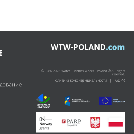
WTW-POLAND
.com
Е
© 1986-
2026
Water Turbines Works - Poland ® All rights
ы
reserved.
Политика конфиденциальности
GDPR
|
удование