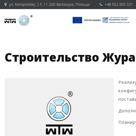
ул. Konopnickiej, 2 F, 11-200 Bartoszyce, Польша
+48 502 655 321
Строительство Жура
Реализ
конфиг
постав
Дополн
Планир