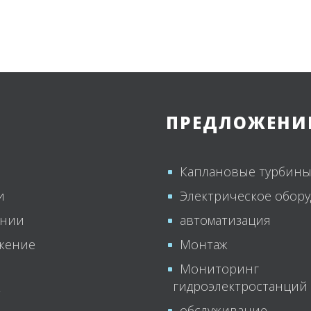
Ю
ПРЕДЛОЖЕНИ
Каплановые турбин
и
Электрическое обор
ании
автоматизация
жение
Монтаж
ы
Мониторинг
гидроэлектростанций
т
обслуживание